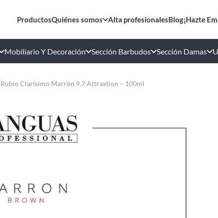
Productos
Quiénes somos
Alta profesionales
Blog
¡Hazte Em
Mobiliario Y Decoración
Sección Barbudos
Sección Damas
U
 Rubio Clarísimo Marrón 9.7 Attraxtion – 100ml