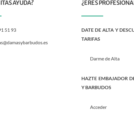
ITAS AYUDA?
¿ERES PROFESIONA
91 51 93
DATE DE ALTA Y DESC
TARIFAS
as@damasybarbudos.es
Darme de Alta
HAZTE EMBAJADOR D
Y BARBUDOS
Acceder