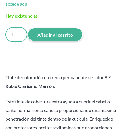
accede aquí
.
Hay existencias
Tinte
Añadir al carrito
Rubio
Clarísimo
Marrón
9.7
Attraxtion
Tinte de coloración en crema permanente de color 9.7:
-
Rubio Clarísimo Marrón
.
100ml
cantidad
Este tinte de cobertura extra ayuda a cubrir el cabello
tanto normal como canoso proporcionando una máxima
penetración del tinte dentro de la cutícula. Enriquecido
con protectores, aceites y vitaminas que proporcionan