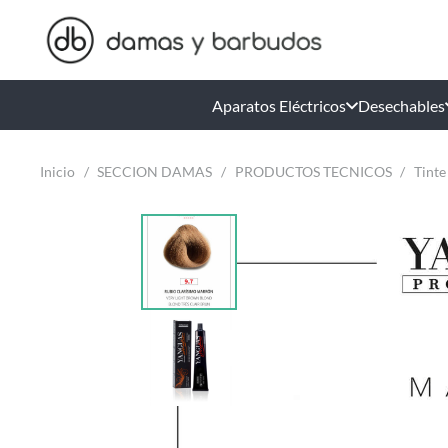
Aparatos Eléctricos
Desechables
Inicio
/
SECCION DAMAS
/
PRODUCTOS TECNICOS
/
Tinte