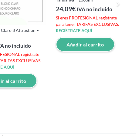
24,09
€
IVA no incluido
Si eres PROFESIONAL regístrate
para tener TARIFAS EXCLUSIVAS.
C
 Claro 8 Attraxtion –
REGÍSTRATE AQUÍ
Y
Añadir al carrito
VA no incluido
S
OFESIONAL regístrate
p
 TARIFAS EXCLUSIVAS.
R
E AQUÍ
r al carrito