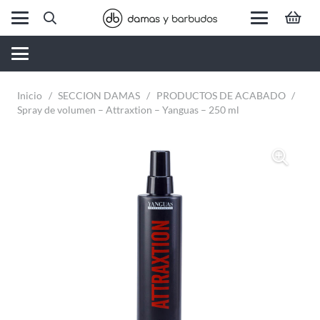
Inicio
/
SECCION DAMAS
/
PRODUCTOS DE ACABADO
/
Spray de volumen – Attraxtion – Yanguas – 250 ml