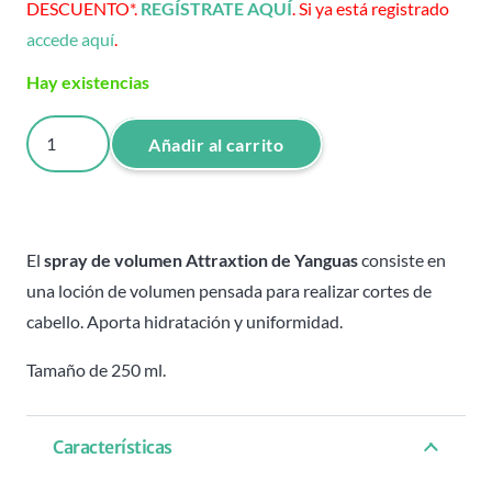
DESCUENTO*.
REGÍSTRATE AQUÍ
. Si ya está registrado
accede aquí
.
Hay existencias
Spray
Añadir al carrito
de
volumen
-
Attraxtion
El
spray de volumen Attraxtion de Yanguas
consiste en
-
una loción de volumen pensada para realizar cortes de
Yanguas
cabello. Aporta hidratación y uniformidad.
-
Tamaño de 250 ml.
250
ml
cantidad
Características