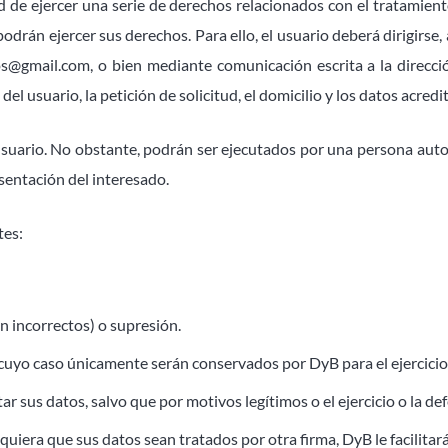
 de ejercer una serie de derechos relacionados con el tratamient
odrán ejercer sus derechos. Para ello, el usuario deberá dirigir
@gmail.com, o bien mediante comunicación escrita a la direcci
el usuario, la petición de solicitud, el domicilio y los datos acredi
 usuario. No obstante, podrán ser ejecutados por una persona auto
sentación del interesado.
tes:
an incorrectos) o supresión.
n cuyo caso únicamente serán conservados por DyB para el ejercicio
r sus datos, salvo que por motivos legítimos o el ejercicio o la d
quiera que sus datos sean tratados por otra firma, DyB le facilitar