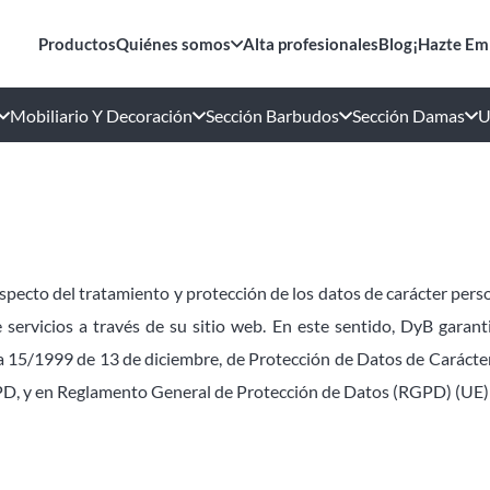
Productos
Quiénes somos
Alta profesionales
Blog
¡Hazte Em
Mobiliario Y Decoración
Sección Barbudos
Sección Damas
U
especto del tratamiento y protección de los datos de carácter per
 servicios a través de su sitio web. En este sentido, DyB garan
ca 15/1999 de 13 de diciembre, de Protección de Datos de Carácte
OPD, y en Reglamento General de Protección de Datos (RGPD) (UE