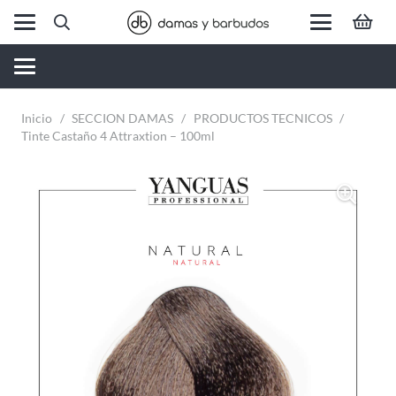
Inicio
/
SECCION DAMAS
/
PRODUCTOS TECNICOS
/
Tinte Castaño 4 Attraxtion – 100ml