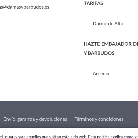
TARIFAS
as@damasybarbudos.es
Darme de Alta
HAZTE EMBAJADOR D
Y BARBUDOS
Acceder
Envío, garantía y devoluciones
Términos y condiciones
l usuario para aquellos que visitan este sitio web. Esta política explica cómo 