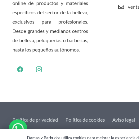
online de productos y materiales
vent
específicos del sector de la belleza,
exclusivos para profesionales.
Desde grandes y medianos centros
de belleza, peluquerías o barberías,
hasta los pequeños autónomos.
Política de privacidad
Política de cookies
Aviso legal
2021 © Damas&Barbudos. Web creada por
eHidra
Damas y Barbudos utiliza cookies para mejorar la experiencia de