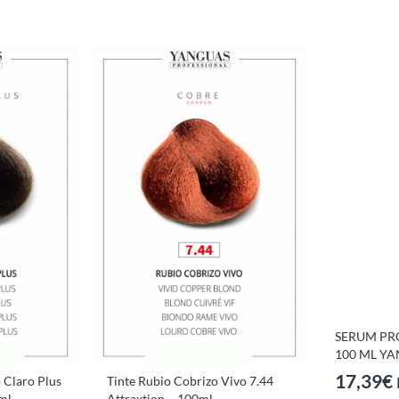
SERUM PR
100 ML Y
17,39
€
 Claro Plus
Tinte Rubio Cobrizo Vivo 7.44
0ml
Attraxtion – 100ml