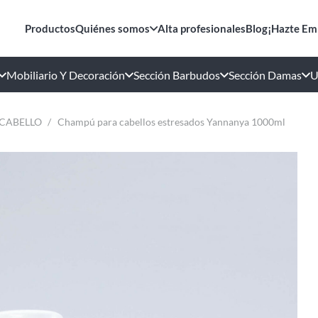
Productos
Quiénes somos
Alta profesionales
Blog
¡Hazte Em
Mobiliario Y Decoración
Sección Barbudos
Sección Damas
U
 CABELLO
/
Champú para cabellos estresados Yannanya 1000ml