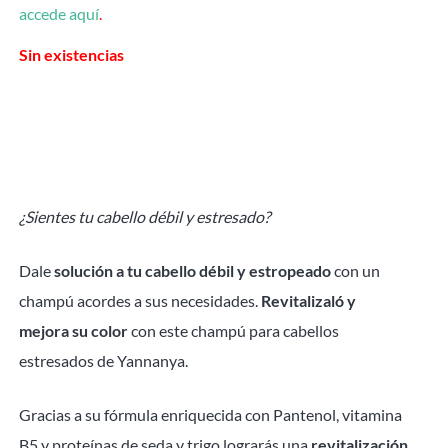
accede aquí
.
Sin existencias
¿Sientes tu cabello débil y estresado?
Dale
solución a tu cabello débil y estropeado
con un
champú acordes a sus necesidades.
Revitalizaló y
mejora su color
con este champú para cabellos
estresados de Yannanya.
Gracias a su fórmula enriquecida con Pantenol, vitamina
B5 y proteínas de seda y trigo lograrás una
revitalización