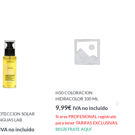
S
H50 COLORACION
HIDRACOLOR 100 ML
9,99
€
IVA no incluido
OTECCION SOLAR
S
Si eres PROFESIONAL regístrate
ANGUAS LAB
p
para tener TARIFAS EXCLUSIVAS.
R
IVA no incluido
REGÍSTRATE AQUÍ