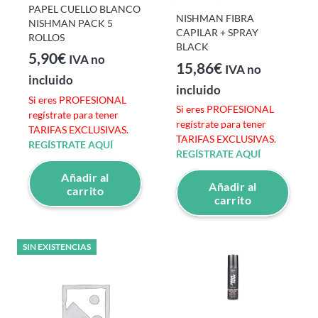
PAPEL CUELLO BLANCO
NISHMAN FIBRA
NISHMAN PACK 5
CAPILAR + SPRAY
ROLLOS
BLACK
5,90
€
IVA no
15,86
€
IVA no
incluido
incluido
Si eres PROFESIONAL
Si eres PROFESIONAL
regístrate para tener
regístrate para tener
TARIFAS EXCLUSIVAS.
TARIFAS EXCLUSIVAS.
REGÍSTRATE AQUÍ
REGÍSTRATE AQUÍ
Añadir al
Añadir al
carrito
carrito
SIN EXISTENCIAS