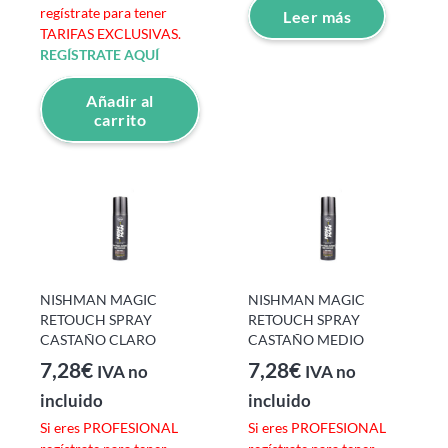
regístrate para tener
Leer más
TARIFAS EXCLUSIVAS.
REGÍSTRATE AQUÍ
Añadir al
carrito
NISHMAN MAGIC
NISHMAN MAGIC
RETOUCH SPRAY
RETOUCH SPRAY
CASTAÑO CLARO
CASTAÑO MEDIO
7,28
€
7,28
€
IVA no
IVA no
incluido
incluido
Si eres PROFESIONAL
Si eres PROFESIONAL