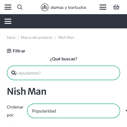
Inicio
/
Marca del producto
/
Nish Man
Filtrar
¿Qué buscas?
Nish Man
Ordenar
por