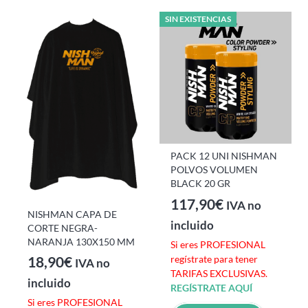
SIN EXISTENCIAS
PACK 12 UNI NISHMAN
POLVOS VOLUMEN
BLACK 20 GR
117,90
€
IVA no
NISHMAN CAPA DE
incluido
CORTE NEGRA-
NARANJA 130X150 MM
Si eres PROFESIONAL
regístrate para tener
18,90
€
IVA no
TARIFAS EXCLUSIVAS.
incluido
REGÍSTRATE AQUÍ
Si eres PROFESIONAL