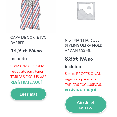
CAPA DE CORTE JVC
NISHMAN HAIR GEL
BARBER
STYLING ULTRA HOLD
14,95
€
ARGAN 300 ML
IVA no
8,85
€
incluido
IVA no
Si eres PROFESIONAL
incluido
regístrate para tener
Si eres PROFESIONAL
TARIFAS EXCLUSIVAS.
regístrate para tener
REGÍSTRATE AQUÍ
TARIFAS EXCLUSIVAS.
REGÍSTRATE AQUÍ
Leer más
Añadir al
carrito