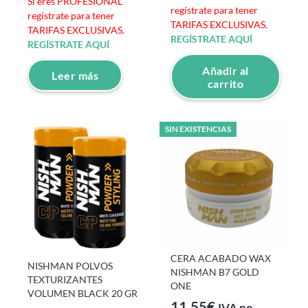
Si eres PROFESIONAL
regístrate para tener
regístrate para tener
TARIFAS EXCLUSIVAS.
TARIFAS EXCLUSIVAS.
REGÍSTRATE AQUÍ
REGÍSTRATE AQUÍ
Añadir al
Leer más
carrito
SIN EXISTENCIAS
CERA ACABADO WAX
NISHMAN POLVOS
NISHMAN B7 GOLD
TEXTURIZANTES
ONE
VOLUMEN BLACK 20 GR
11,55
€