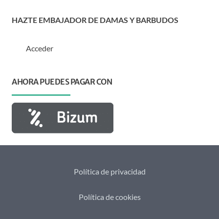
HAZTE EMBAJADOR DE DAMAS Y BARBUDOS
Acceder
AHORA PUEDES PAGAR CON
Política de privacidad
Política de cookies