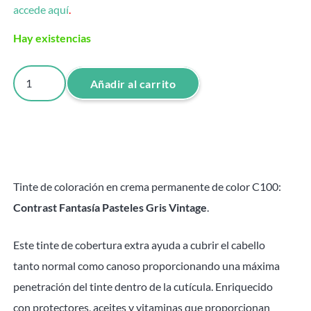
accede aquí
.
Hay existencias
Tinte
Añadir al carrito
Gris
Vintage
C100
Attraxtion
-
Tinte de coloración en crema permanente de color C100:
100ml
Contrast Fantasía Pasteles Gris Vintage
.
cantidad
Este tinte de cobertura extra ayuda a cubrir el cabello
tanto normal como canoso proporcionando una máxima
penetración del tinte dentro de la cutícula. Enriquecido
con protectores, aceites y vitaminas que proporcionan