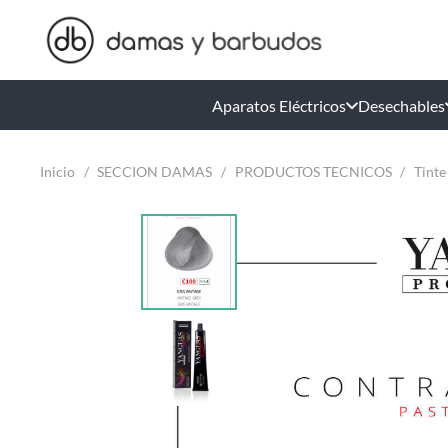
Aparatos Eléctricos
Desechables
Inicio
/
SECCION DAMAS
/
PRODUCTOS TECNICOS
/
Tinte