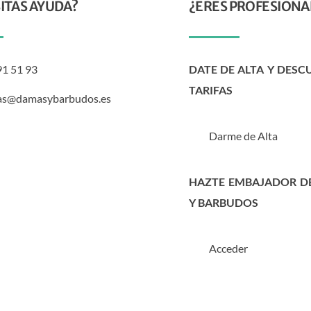
ITAS AYUDA?
¿ERES PROFESIONA
91 51 93
DATE DE ALTA Y DESC
TARIFAS
as@damasybarbudos.es
Darme de Alta
HAZTE EMBAJADOR D
Y BARBUDOS
Acceder