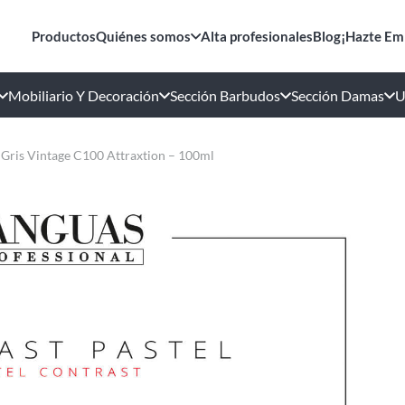
Productos
Quiénes somos
Alta profesionales
Blog
¡Hazte Em
Mobiliario Y Decoración
Sección Barbudos
Sección Damas
U
 Gris Vintage C100 Attraxtion – 100ml