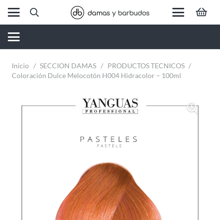
Inicio
/
SECCION DAMAS
/
PRODUCTOS TECNICOS
/
Coloración Dulce Melocotón H004 Hidracolor – 100ml