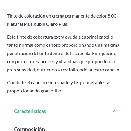
Claro
Plus
Tinte de coloración en crema permanente de color 8.00:
8.00
Natural Plus Rubio Claro Plus
.
Attraxtion
Este tinte de cobertura extra ayuda a cubrir el cabello
-
tanto normal como canoso proporcionando una máxima
100ml
penetración del tinte dentro de la cutícula. Enriquecido
cantidad
con protectores, aceites y vitaminas que proporcionan
gran suavidad, nutriendo y revitalizando nuestro cabello.
Combate el cabello encrespado y las puntas abiertas,
proporcionando gran brillo.
Características
Composición