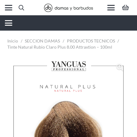
Inicio
/
SECCION DAMAS
/
PRODUCTOS TECNICOS
/
Tinte Natural Rubio Claro Plus 8.00 Attraxtion – 100ml