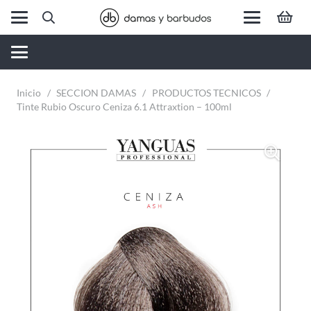
Inicio
/
SECCION DAMAS
/
PRODUCTOS TECNICOS
/
Tinte Rubio Oscuro Ceniza 6.1 Attraxtion – 100ml