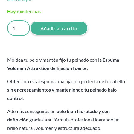
Hay existencias
Espuma
Añadir al carrito
Volumen
Attraxtion
-
250
Moldea tu pelo y mantén fijo tu peinado con la
Espuma
ml.
Volumen Attraxtion de fijación fuerte.
cantidad
Obtén con esta espuma una fijación perfecta de tu cabello
sin encrespamientos y manteniendo tu peinado bajo
control
.
Además conseguirás un
pelo bien hidratado y con
definición
gracias a su fórmula profesional logrando un
brillo natural, volumen y estructura adecuado.