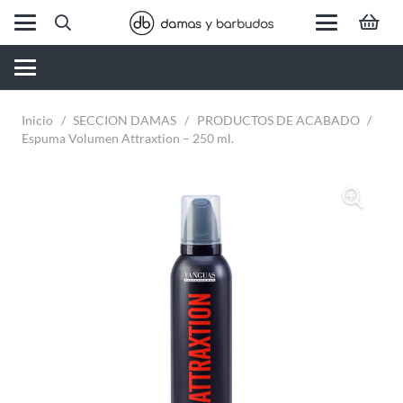
Inicio
/
SECCION DAMAS
/
PRODUCTOS DE ACABADO
/
Espuma Volumen Attraxtion – 250 ml.