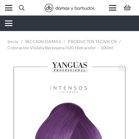
Inicio
/
SECCION DAMAS
/
PRODUCTOS TECNICOS
/
Coloración Violeta Berenjena H20 Hidracolor – 100ml