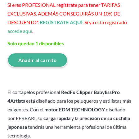
Si eres PROFESIONAL regístrate para tener TARIFAS
EXCLUSIVAS. ADEMÁS CONSEGUIRÁS UN 10% DE
DESCUENTO*.
REGÍSTRATE AQUÍ
. Si ya está registrado
accede aquí
.
Solo quedan 1 disponibles
Añadir al carrito
RedFx
Clipper
BabylissPro
4Artists
El cortapelos profesional
RedFx Clipper BabylissPro
cantidad
4Artists
está diseñado para los peluqueros y estilistas más
exigentes. Con el
motor EDM TECHNOLOGY
diseñado
por FERRARI, su
carga rápida
y la
precisión de su cuchilla
japonesa
tendrás una herramienta profesional de última
tecnología.