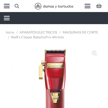
Inicio
/
APARATOS ELECTRICOS
/
MAQUINAS DE CORTE
/
RedFx Clipper BabylissPro 4Artists