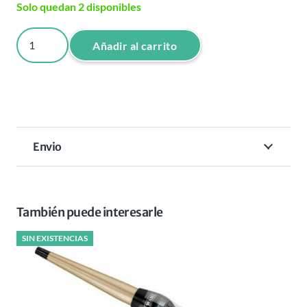
Solo quedan 2 disponibles
CABEZAL
Añadir al carrito
REPUESTO
FOIL
UV
1
RODILLO
Envio
BABYLISS
PRO
cantidad
También puede interesarle
SIN EXISTENCIAS