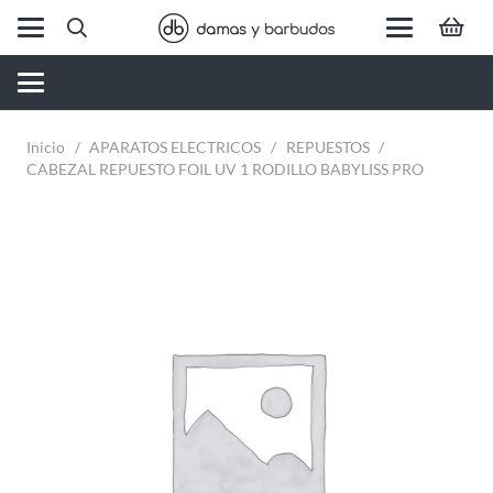
Inicio
/
APARATOS ELECTRICOS
/
REPUESTOS
/
CABEZAL REPUESTO FOIL UV 1 RODILLO BABYLISS PRO