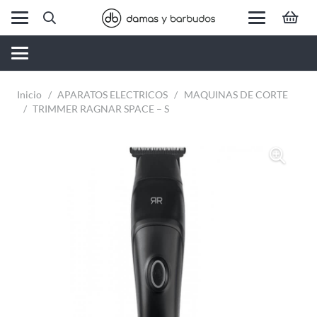
Inicio
/
APARATOS ELECTRICOS
/
MAQUINAS DE CORTE
/
TRIMMER RAGNAR SPACE – S