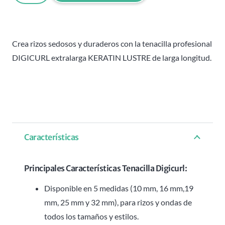
KERATIN
LUSTRE
IRON
Crea rizos sedosos y duraderos con la tenacilla profesional
19
DIGICURL extralarga KERATIN LUSTRE de larga longitud.
MM
cantidad
Características
Principales Características Tenacilla Digicurl:
Disponible en 5 medidas (10 mm, 16 mm,19
mm, 25 mm y 32 mm), para rizos y ondas de
todos los tamaños y estilos.