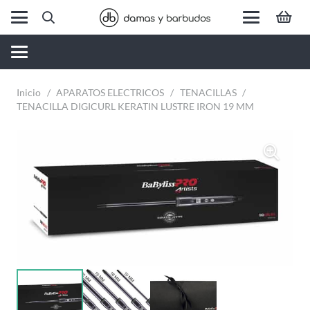
Inicio
/
APARATOS ELECTRICOS
/
TENACILLAS
/
TENACILLA DIGICURL KERATIN LUSTRE IRON 19 MM