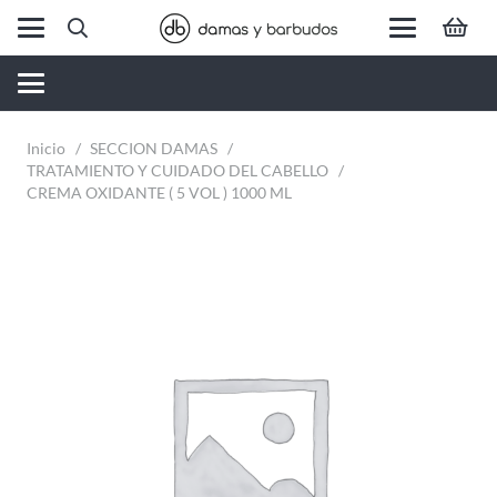
Inicio
/
SECCION DAMAS
/
TRATAMIENTO Y CUIDADO DEL CABELLO
/
CREMA OXIDANTE ( 5 VOL ) 1000 ML