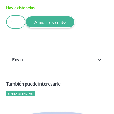
Hay existencias
CREMA
Añadir al carrito
OXIDANTE
(
5
VOL
)
Envio
1000
ML
cantidad
También puede interesarle
SIN EXISTENCIAS