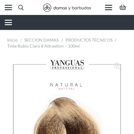
Inicio
/
SECCION DAMAS
/
PRODUCTOS TECNICOS
/
Tinte Rubio Claro 8 Attraxtion – 100ml