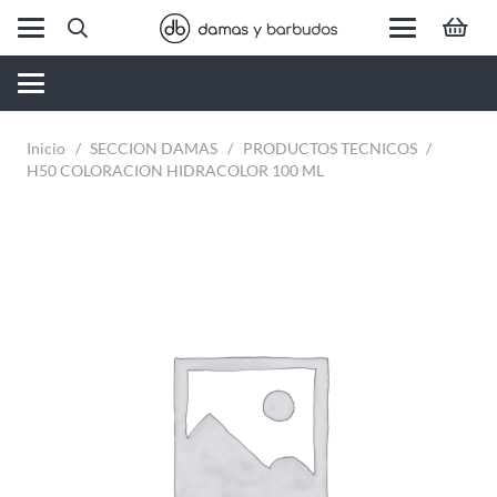
Inicio
/
SECCION DAMAS
/
PRODUCTOS TECNICOS
/
H50 COLORACION HIDRACOLOR 100 ML