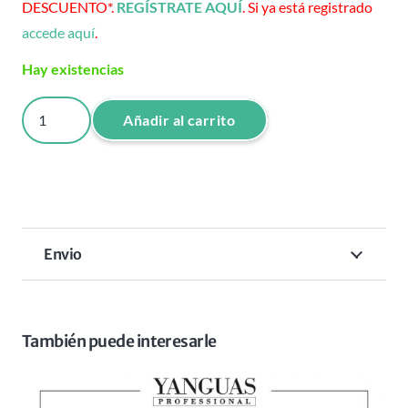
DESCUENTO*.
REGÍSTRATE AQUÍ
. Si ya está registrado
accede aquí
.
Hay existencias
CHAMPU
Añadir al carrito
ANTICAIDA
HAIR
LOSS
WOMAN
250
Envio
ML
cantidad
También puede interesarle