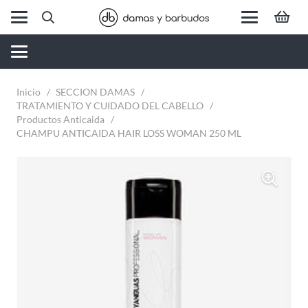
Inicio
/
SECCION DAMAS
/
TRATAMIENTO Y CUIDADO DEL CABELLO
/
Productos Anticaida
/
CHAMPU ANTICAIDA HAIR LOSS WOMAN 250 ML