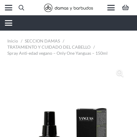
Inicio
/
SECCION DAMAS
/
TRATAMIENTO Y CUIDADO DEL CABELLO
/
Spray Anti-edad vegano – Only One Yanguas – 150ml