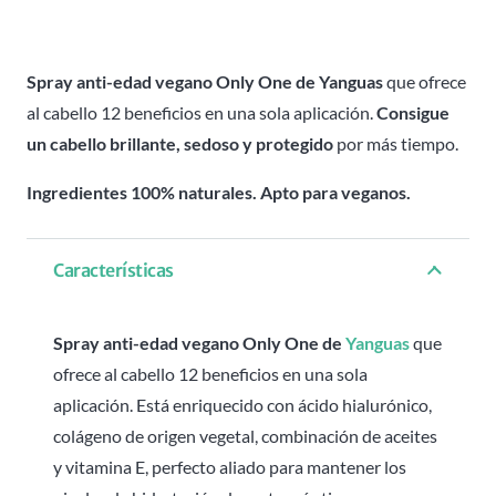
edad
vegano
-
Spray anti-edad vegano Only One de Yanguas
que ofrece
Only
al cabello 12 beneficios en una sola aplicación.
Consigue
One
un cabello brillante, sedoso y protegido
por más tiempo.
Yanguas
Ingredientes 100% naturales. Apto para veganos.
-
150ml
cantidad
Características
Spray anti-edad vegano Only One de
Yanguas
que
ofrece al cabello 12 beneficios en una sola
aplicación. Está enriquecido con ácido hialurónico,
colágeno de origen vegetal, combinación de aceites
y vitamina E, perfecto aliado para mantener los