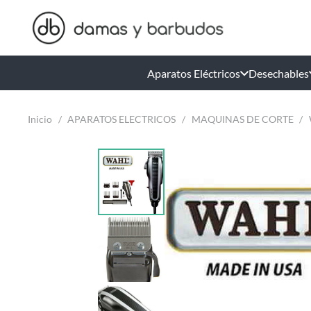
Aparatos Eléctricos
Desechables
Inicio
/
APARATOS ELECTRICOS
/
MAQUINAS DE CORTE
/