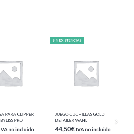
SIN EXISTENCIAS
L
S
GA PARA CLIPPER
JUEGO CUCHILLAS GOLD
p
BYLISS PRO
DETAILER WAHL
R
44,50
€
IVA no incluido
IVA no incluido