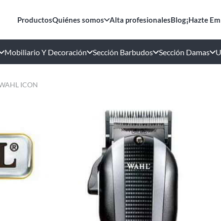
Productos
Quiénes somos
Alta profesionales
Blog
¡Hazte Em
Mobiliario Y Decoración
Sección Barbudos
Sección Damas
U
WAHL ICON