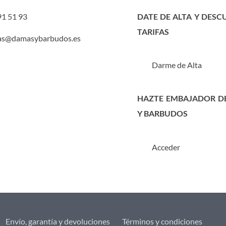
91 51 93
DATE DE ALTA Y DESC
TARIFAS
as@damasybarbudos.es
Darme de Alta
HAZTE EMBAJADOR D
Y BARBUDOS
Acceder
Envío, garantía y devoluciones
Términos y condiciones