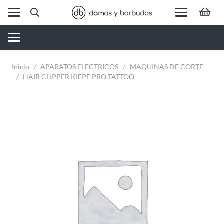
Inicio
/
APARATOS ELECTRICOS
/
MAQUINAS DE CORTE
/
HAIR CLIPPER KIEPE PRO TATTOO