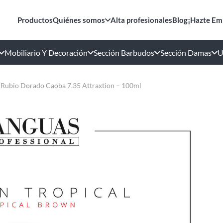
Productos
Quiénes somos
Alta profesionales
Blog
¡Hazte Em
Mobiliario Y Decoración
Sección Barbudos
Sección Damas
U
 Rubio Dorado Caoba 7.35 Attraxtion – 100ml