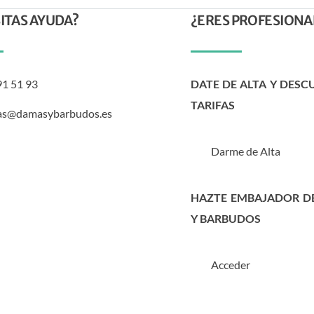
ITAS AYUDA?
¿ERES PROFESIONA
91 51 93
DATE DE ALTA Y DESC
TARIFAS
as@damasybarbudos.es
Darme de Alta
HAZTE EMBAJADOR D
Y BARBUDOS
Acceder