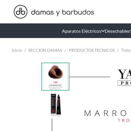
Aparatos Eléctricos
Desechables
Inicio
/
SECCION DAMAS
/
PRODUCTOS TECNICOS
/
Tinte