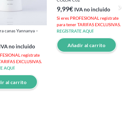
9,99
€
IVA no incluido
Si eres PROFESIONAL regístrate
para tener TARIFAS EXCLUSIVAS.
a canas Yannanya –
T
REGÍSTRATE AQUÍ
A
Añadir al carrito
IVA no incluido
OFESIONAL regístrate
S
 TARIFAS EXCLUSIVAS.
p
E AQUÍ
R
r al carrito