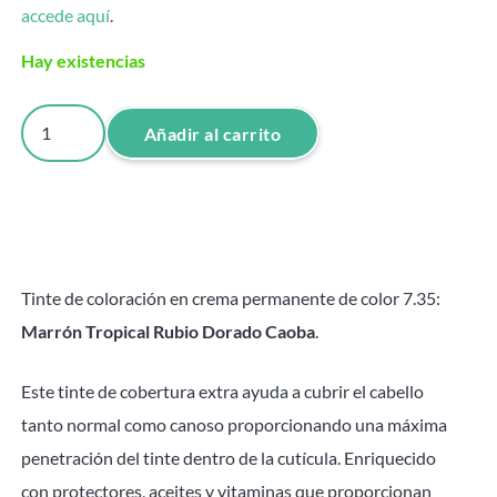
accede aquí
.
Hay existencias
Tinte
Añadir al carrito
Rubio
Dorado
Caoba
7.35
Attraxtion
Tinte de coloración en crema permanente de color 7.35:
-
Marrón Tropical Rubio Dorado Caoba
.
100ml
cantidad
Este tinte de cobertura extra ayuda a cubrir el cabello
tanto normal como canoso proporcionando una máxima
penetración del tinte dentro de la cutícula. Enriquecido
con protectores, aceites y vitaminas que proporcionan