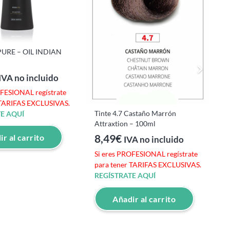
RE – OIL INDIAN
T
C
IVA no incluido
OFESIONAL regístrate
S
 TARIFAS EXCLUSIVAS.
p
Tinte 4.7 Castaño Marrón
E AQUÍ
R
Attraxtion – 100ml
8,49
€
r al carrito
IVA no incluido
Si eres PROFESIONAL regístrate
para tener TARIFAS EXCLUSIVAS.
REGÍSTRATE AQUÍ
Añadir al carrito