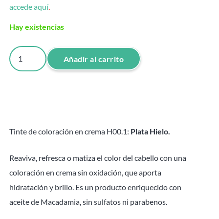
accede aquí
.
Hay existencias
Coloración
Añadir al carrito
Plata
Hielo
H00.1
Hidracolor
-
Tinte de coloración en crema H00.1:
Plata Hielo.
100ml
cantidad
Reaviva, refresca o matiza el color del cabello con una
coloración en crema sin oxidación, que aporta
hidratación y brillo. Es un producto enriquecido con
aceite de Macadamia, sin sulfatos ni parabenos.