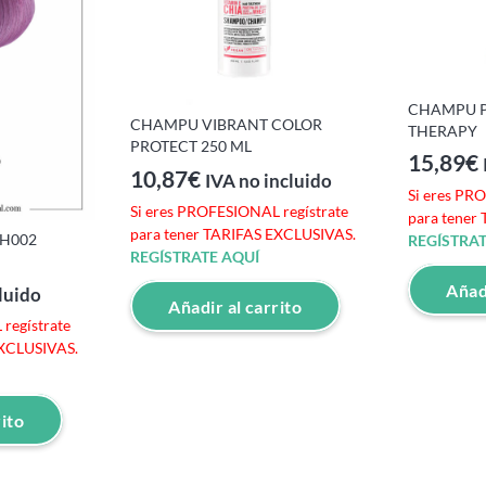
CHAMPU PU
CHAMPU VIBRANT COLOR
THERAPY
PROTECT 250 ML
15,89
€
10,87
€
IVA no incluido
Si eres PR
Si eres PROFESIONAL regístrate
para tener
para tener TARIFAS EXCLUSIVAS.
 H002
REGÍSTRAT
REGÍSTRATE AQUÍ
Añadi
luido
Añadir al carrito
regístrate
EXCLUSIVAS.
rito