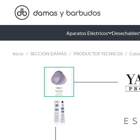
Aparatos Eléctricos
Desechables
Inicio
/
SECCION DAMAS
/
PRODUCTOS TECNICOS
/
Color