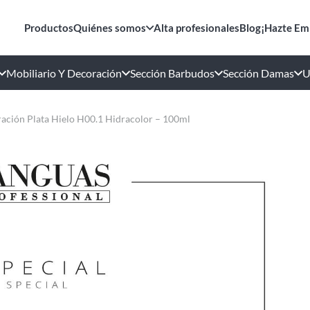
Productos
Quiénes somos
Alta profesionales
Blog
¡Hazte Em
Mobiliario Y Decoración
Sección Barbudos
Sección Damas
U
ación Plata Hielo H00.1 Hidracolor – 100ml