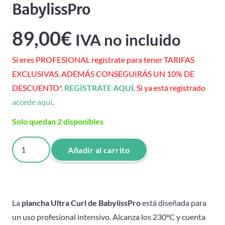
BabylissPro
89,00
€
IVA no incluido
Si eres PROFESIONAL regístrate para tener TARIFAS
EXCLUSIVAS. ADEMÁS CONSEGUIRÁS UN 10% DE
DESCUENTO*.
REGÍSTRATE AQUÍ
. Si ya está registrado
accede aquí
.
Solo quedan 2 disponibles
Plancha
Añadir al carrito
Ultra
Curl
-
BabylissPro
La
plancha Ultra Curl de BabylissPro
está diseñada para
cantidad
un uso profesional intensivo. Alcanza los 230ºC y cuenta