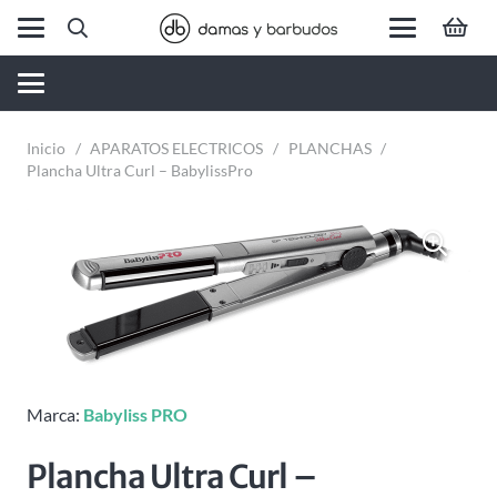
Inicio
/
APARATOS ELECTRICOS
/
PLANCHAS
/
Plancha Ultra Curl – BabylissPro
Marca:
Babyliss PRO
Plancha Ultra Curl –