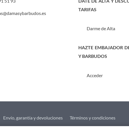
91 51 93
DATE DE ALTA Y DESC
TARIFAS
as@damasybarbudos.es
Darme de Alta
HAZTE EMBAJADOR D
Y BARBUDOS
Acceder
Envío, garantía y devoluciones
Términos y condiciones