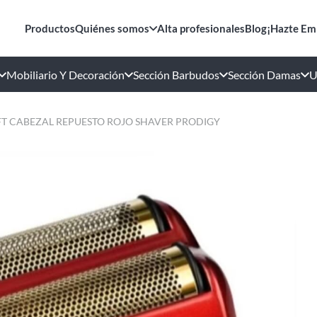
Productos
Quiénes somos
Alta profesionales
Blog
¡Hazte Em
Mobiliario Y Decoración
Sección Barbudos
Sección Damas
U
T CABEZAL REPUESTO ROJO SHAVER PRODIGY