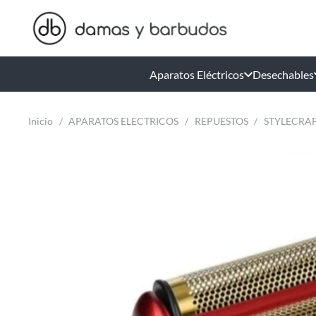
Aparatos Eléctricos
Desechables
Inicio
/
APARATOS ELECTRICOS
/
REPUESTOS
/
STYLECRAF