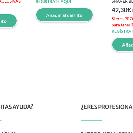
SHAVER B
EXCLUSIVAS.
REGÍSTRATE AQUÍ
42,30
€
Añadir al carrito
Si eres PR
rito
para tener
REGÍSTRAT
Añadi
ITAS AYUDA?
¿ERES PROFESIONA