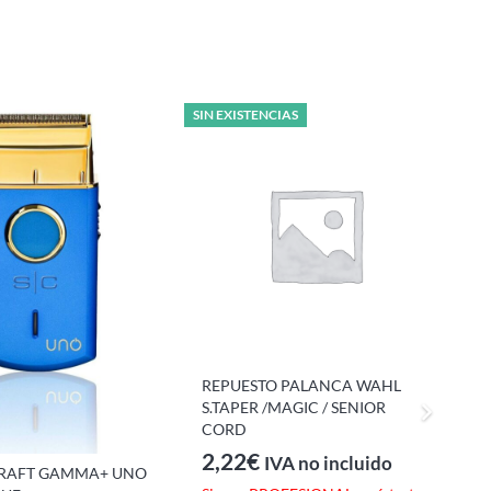
SIN EXISTENCIAS
A
F
G
REPUESTO PALANCA WAHL
S.TAPER /MAGIC / SENIOR
CORD
S
2,22
€
IVA no incluido
p
CRAFT GAMMA+ UNO
R