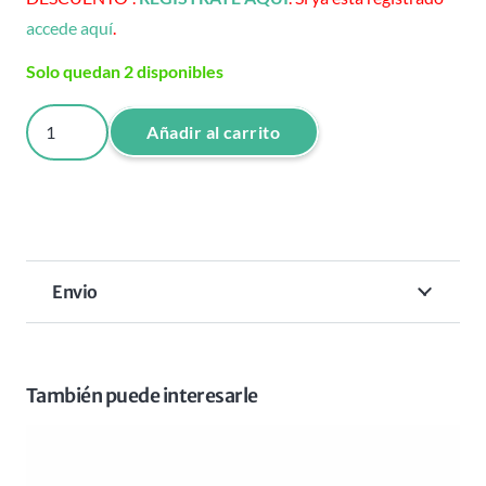
accede aquí
.
Solo quedan 2 disponibles
NISHMAN
Añadir al carrito
FIBRA
CAPILAR
+
SPRAY
LIGHT
Envio
BROWM
cantidad
También puede interesarle