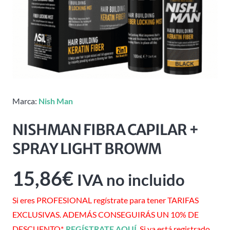
Marca:
Nish Man
NISHMAN FIBRA CAPILAR +
SPRAY LIGHT BROWM
15,86
€
IVA no incluido
Si eres PROFESIONAL regístrate para tener TARIFAS
EXCLUSIVAS. ADEMÁS CONSEGUIRÁS UN 10% DE
DESCUENTO*.
REGÍSTRATE AQUÍ
. Si ya está registrado