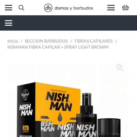
Inicio
/
SECCION BARBUDOS
/
FIBRAS CAPILARES
/
NISHMAN FIBRA CAPILAR + SPRAY LIGHT BROWM