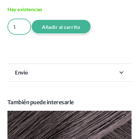
Hay existencias
CHAMPU
Añadir al carrito
SKULL
MEN
MINT
SHAMPOO
500
Envio
ML
cantidad
También puede interesarle