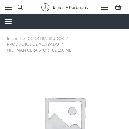
Inicio
/
SECCION BARBUDOS
/
PRODUCTOS DE ACABADO
/
NISHMAN CERA SPORT 02 150 ML