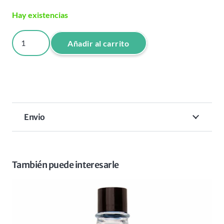
Hay existencias
NISHMAN
Añadir al carrito
CERA
SPORT
02
150
ML
Envio
cantidad
También puede interesarle