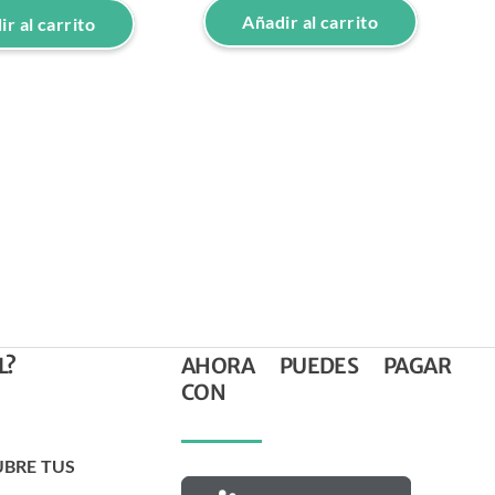
Añadir al carrito
r al carrito
S
p
R
L?
AHORA PUEDES PAGAR
CON
UBRE TUS