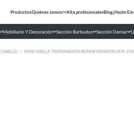
Productos
Quiénes somos
Alta profesionales
Blog
¡Hazte Em
Mobiliario Y Decoración
Sección Barbudos
Sección Damas
U
 CABELLO
/
MASCARILLA TRATAMIENTO REPAIR HIDRATACION 250