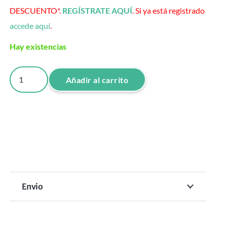
DESCUENTO*.
REGÍSTRATE AQUÍ
. Si ya está registrado
accede aquí
.
Hay existencias
MASCARILLA
Añadir al carrito
TRATAMIENTO
REPAIR
HIDRATACION
250
ML
cantidad
Envio