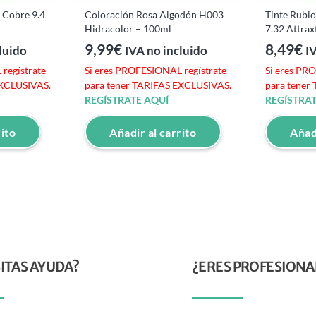
 Cobre 9.4
Coloración Rosa Algodón H003
Tinte Rubi
Hidracolor – 100ml
7.32 Attrax
9,99
€
8,49
€
luido
IVA no incluido
I
regístrate
Si eres PROFESIONAL regístrate
Si eres PR
EXCLUSIVAS.
para tener TARIFAS EXCLUSIVAS.
para tener
REGÍSTRATE AQUÍ
REGÍSTRAT
rito
Añadir al carrito
Añadi
ITAS AYUDA?
¿ERES PROFESIONA