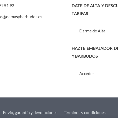
91 51 93
DATE DE ALTA Y DESC
TARIFAS
as@damasybarbudos.es
Darme de Alta
HAZTE EMBAJADOR D
Y BARBUDOS
Acceder
Envío, garantía y devoluciones
Términos y condiciones