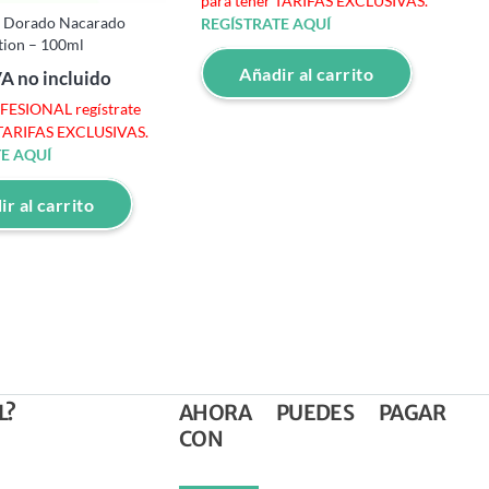
para tener TARIFAS EXCLUSIVAS.
o Dorado Nacarado
T
REGÍSTRATE AQUÍ
tion – 100ml
A
Añadir al carrito
VA no incluido
OFESIONAL regístrate
S
 TARIFAS EXCLUSIVAS.
p
E AQUÍ
R
r al carrito
L?
AHORA PUEDES PAGAR
CON