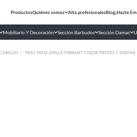
Productos
Quiénes somos
Alta profesionales
Blog
¡Hazte Em
Mobiliario Y Decoración
Sección Barbudos
Sección Damas
U
 CABELLO
/
TRAT. MASCARILLA VIBRANT COLOR PROTECT 1000 ML