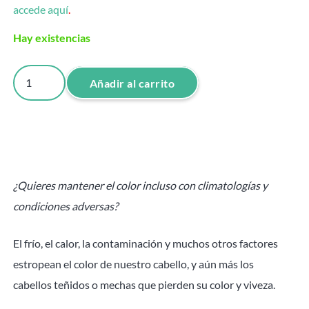
accede aquí
.
Hay existencias
TRAT.
Añadir al carrito
MASCARILLA
VIBRANT
COLOR
PROTECT
1000
¿Quieres mantener el color incluso con climatologías y
ML
condiciones adversas?
cantidad
El frío, el calor, la contaminación y muchos otros factores
estropean el color de nuestro cabello, y aún más los
cabellos teñidos o mechas que pierden su color y viveza.