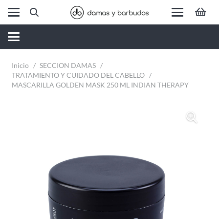
Inicio
/
SECCION DAMAS
/
TRATAMIENTO Y CUIDADO DEL CABELLO
/
MASCARILLA GOLDEN MASK 250 ML INDIAN THERAPY