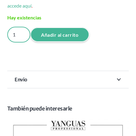
accede aquí
.
Hay existencias
MASCARILLA
Añadir al carrito
GOLDEN
MASK
250
ML
INDIAN
Envio
THERAPY
cantidad
También puede interesarle