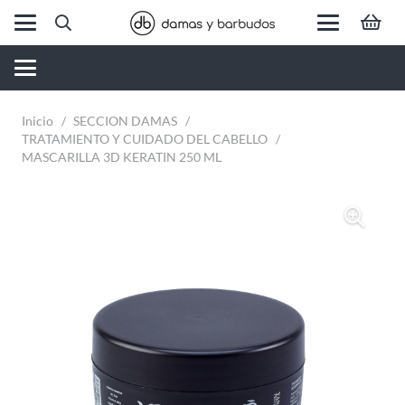
Inicio
/
SECCION DAMAS
/
TRATAMIENTO Y CUIDADO DEL CABELLO
/
MASCARILLA 3D KERATIN 250 ML