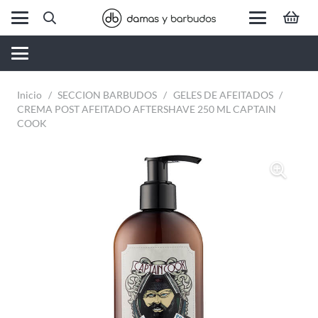
Inicio
/
SECCION BARBUDOS
/
GELES DE AFEITADOS
/
CREMA POST AFEITADO AFTERSHAVE 250 ML CAPTAIN
COOK