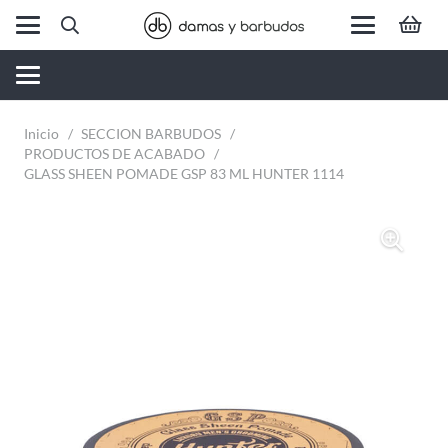
Inicio
/
SECCION BARBUDOS
/
PRODUCTOS DE ACABADO
/
GLASS SHEEN POMADE GSP 83 ML HUNTER 1114