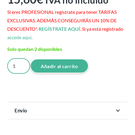
IVA no incluido
Si eres PROFESIONAL regístrate para tener TARIFAS
EXCLUSIVAS. ADEMÁS CONSEGUIRÁS UN 10% DE
DESCUENTO*.
REGÍSTRATE AQUÍ
. Si ya está registrado
accede aquí
.
Solo quedan 2 disponibles
BEARD
Añadir al carrito
OIL
SKULL
MEN
30
ML
Envio
cantidad