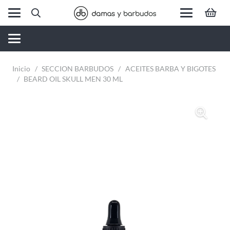
Inicio
/
SECCION BARBUDOS
/
ACEITES BARBA Y BIGOTES
/
BEARD OIL SKULL MEN 30 ML