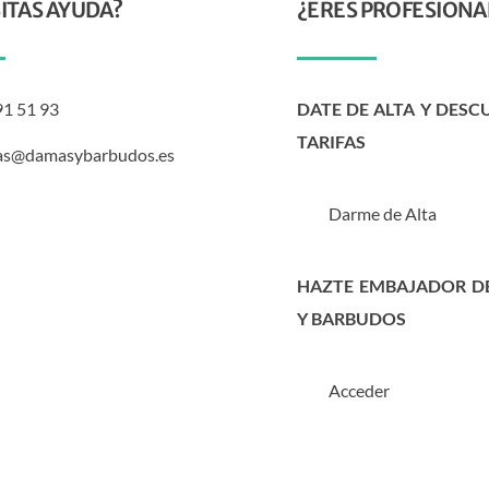
ITAS AYUDA?
¿ERES PROFESIONA
91 51 93
DATE DE ALTA Y DESC
TARIFAS
as@damasybarbudos.es
Darme de Alta
HAZTE EMBAJADOR D
Y BARBUDOS
Acceder