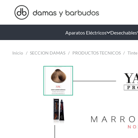
Aparatos Eléctricos
Desechables
Inicio
/
SECCION DAMAS
/
PRODUCTOS TECNICOS
/
Tinte