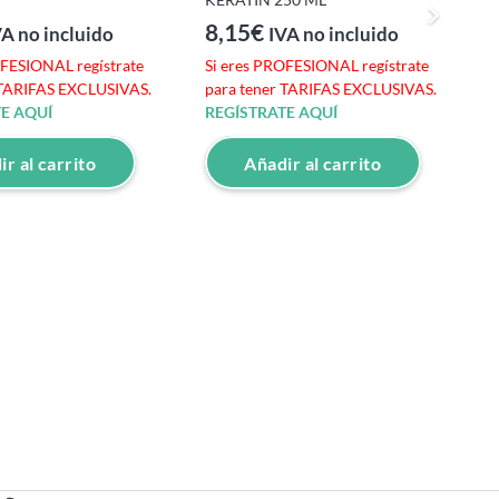
8,15
€
VA no incluido
IVA no incluido
OFESIONAL regístrate
Si eres PROFESIONAL regístrate
 TARIFAS EXCLUSIVAS.
para tener TARIFAS EXCLUSIVAS.
T
E AQUÍ
REGÍSTRATE AQUÍ
6
r al carrito
Añadir al carrito
S
p
R