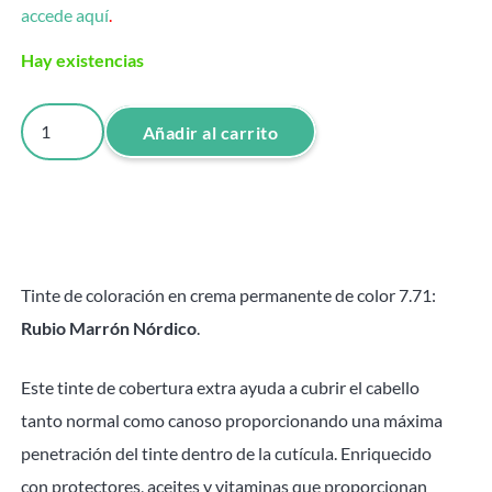
accede aquí
.
Hay existencias
Tinte
Añadir al carrito
Rubio
Marrón
Nórdico
7.71
Attraxtion
Tinte de coloración en crema permanente de color 7.71:
-
Rubio Marrón Nórdico
.
100ml
cantidad
Este tinte de cobertura extra ayuda a cubrir el cabello
tanto normal como canoso proporcionando una máxima
penetración del tinte dentro de la cutícula. Enriquecido
con protectores, aceites y vitaminas que proporcionan