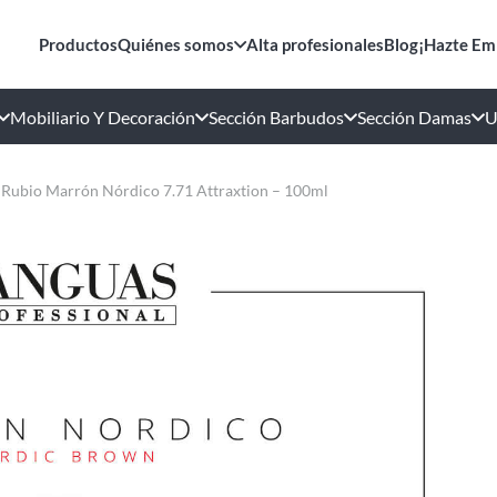
Productos
Quiénes somos
Alta profesionales
Blog
¡Hazte Em
Mobiliario Y Decoración
Sección Barbudos
Sección Damas
U
 Rubio Marrón Nórdico 7.71 Attraxtion – 100ml