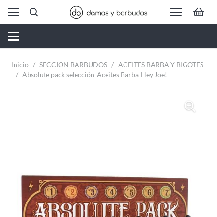
Inicio
/
SECCION BARBUDOS
/
ACEITES BARBA Y BIGOTES
/
Absolute pack selección-Aceites Barba-Hey Joe!