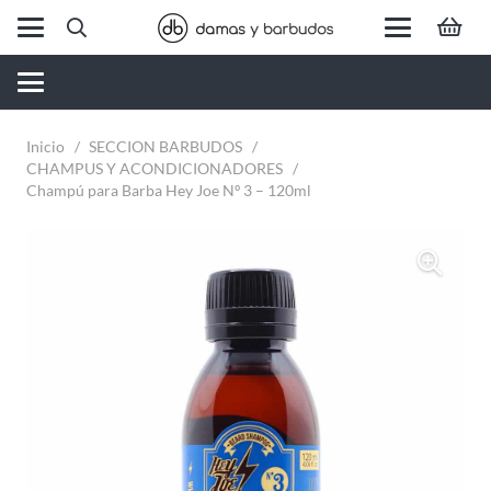
Inicio
/
SECCION BARBUDOS
/
CHAMPUS Y ACONDICIONADORES
/
Champú para Barba Hey Joe Nº 3 – 120ml