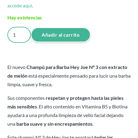
accede aquí
.
Hay existencias
Champú
Añadir al carrito
para
Barba
Hey
Joe
El nuevo
Champú para Barba Hey Joe Nº 3 con extracto
Nº
de melón
está especialmente pensado para lucir una barba
3
limpia, suave y fresca.
-
Sus componentes
respetan y protegen hasta las pieles
120ml
más sensibles
. El alto contenido en Vitamina B5 y Biotina
cantidad
ayudará a una profunda limpieza de vello facial dejando
una
barba suave y sin encrespamientos
.
Este champú Nº 3 de Hey Joe te aportará
todas las