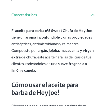
-
30ML
Características
cantidad
El
aceite para barba nº5 Sweet Chufa de Hey Joe!
tiene un
aroma inconfundible
y unas propiedades
antisépticas, antimicrobianas y calmantes.
Compuesto por
argán, jojoba, macadamia y virgen
extra de chufa,
este aceite hará las delicias de tus
clientes, rodeándoles de una
suave fragancia a
limón y canela.
Cómo usar el aceite para
barba de Hey Joe!
Dispensa unas cuantas gotas en la palma de tu