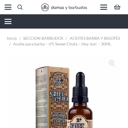
Inicio
/
SECCION BARBUDOS
/
ACEITES BARBA Y BIGOTES
/
Aceite para barba – nº5 Sweet Chufa – Hey Joe! – 30ML