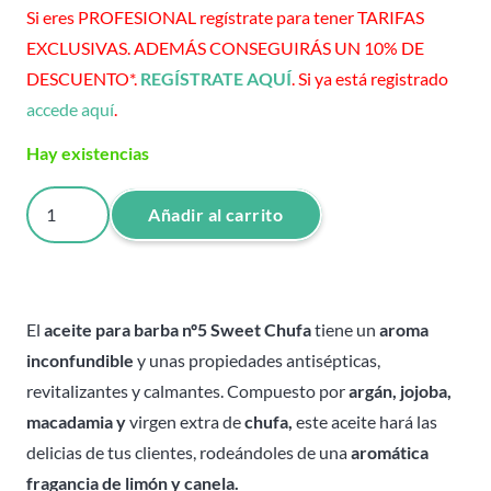
Si eres PROFESIONAL regístrate para tener TARIFAS
EXCLUSIVAS. ADEMÁS CONSEGUIRÁS UN 10% DE
DESCUENTO*.
REGÍSTRATE AQUÍ
. Si ya está registrado
accede aquí
.
Hay existencias
Aceite
Añadir al carrito
para
barba
-
nº5
El
aceite para barba nº5 Sweet Chufa
tiene un
aroma
Sweet
inconfundible
y unas propiedades antisépticas,
Chufa
revitalizantes y calmantes. Compuesto por
argán, jojoba,
-
macadamia y
virgen extra de
chufa,
este aceite hará las
Hey
delicias de tus clientes, rodeándoles de una
aromática
Joe!
fragancia de limón y canela.