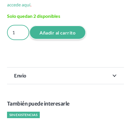
accede aquí
.
Solo quedan 2 disponibles
CERA
Añadir al carrito
BRILLO
EXTRA
FUERTE
PORTOBELLO
GENTL.
Envio
100
ML
cantidad
También puede interesarle
SIN EXISTENCIAS