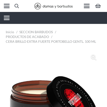
Inicio
/
SECCION BARBUDOS
/
PRODUCTOS DE ACABADO
/
CERA BRILLO EXTRA FUERTE PORTOBELLO GENTL. 100 ML