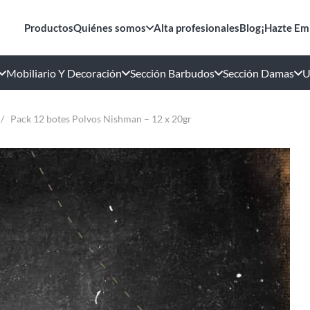
Productos
Quiénes somos
Alta profesionales
Blog
¡Hazte Em
Mobiliario Y Decoración
Sección Barbudos
Sección Damas
U
/
Pack 12 botes Polvos Nishman – 12 x 20gr