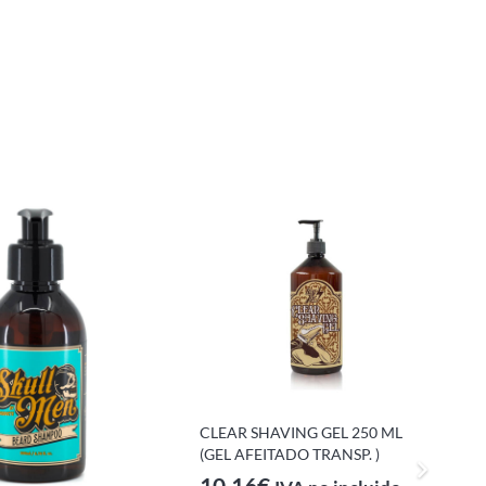
CLEAR SHAVING GEL 250 ML
P
(GEL AFEITADO TRANSP. )
–
10,16
€