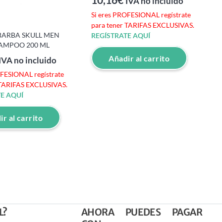
IVA no incluido
Si eres PROFESIONAL regístrate
S
para tener TARIFAS EXCLUSIVAS.
p
ARBA SKULL MEN
REGÍSTRATE AQUÍ
R
AMPOO 200 ML
Añadir al carrito
IVA no incluido
OFESIONAL regístrate
 TARIFAS EXCLUSIVAS.
E AQUÍ
r al carrito
L?
AHORA PUEDES PAGAR