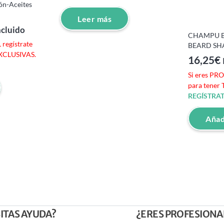
ón-Aceites
Leer más
ncluido
CHAMPU B
regístrate
BEARD SH
EXCLUSIVAS.
16,25
€
Si eres PR
para tener
REGÍSTRAT
Añadi
ITAS AYUDA?
¿ERES PROFESIONA