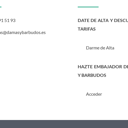
91 51 93
DATE DE ALTA Y DESC
TARIFAS
as@damasybarbudos.es
Darme de Alta
HAZTE EMBAJADOR D
Y BARBUDOS
Acceder