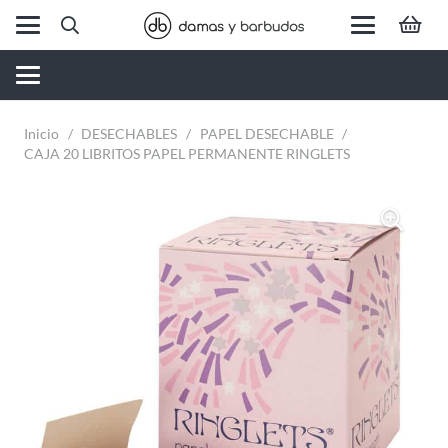
Inicio
/
DESECHABLES
/
PAPEL DESECHABLE
/
CAJA 20 LIBRITOS PAPEL PERMANENTE RINGLETS