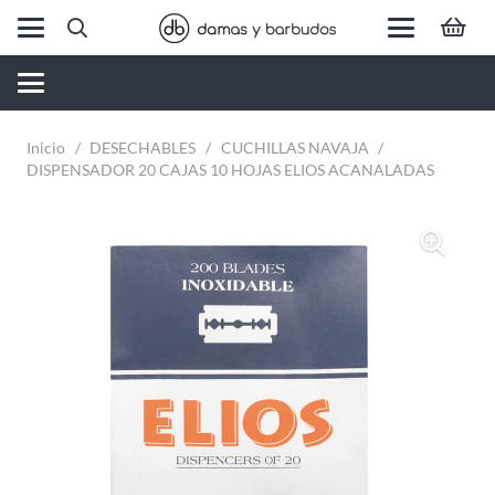
Inicio
/
DESECHABLES
/
CUCHILLAS NAVAJA
/
DISPENSADOR 20 CAJAS 10 HOJAS ELIOS ACANALADAS