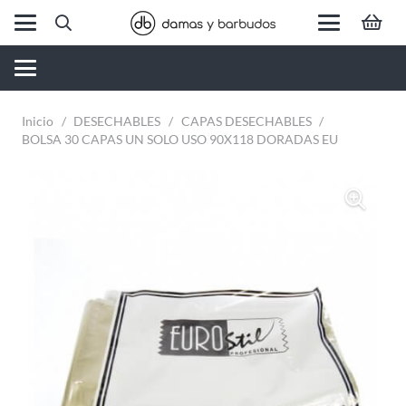
Inicio
/
DESECHABLES
/
CAPAS DESECHABLES
/
BOLSA 30 CAPAS UN SOLO USO 90X118 DORADAS EU