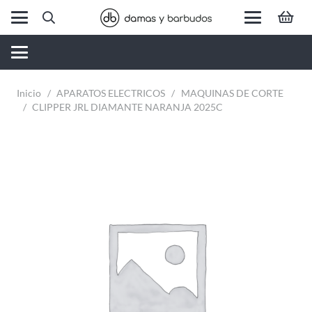
Inicio
/
APARATOS ELECTRICOS
/
MAQUINAS DE CORTE
/
CLIPPER JRL DIAMANTE NARANJA 2025C