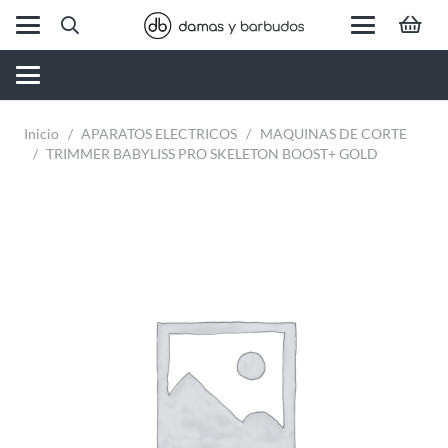
Inicio
/
APARATOS ELECTRICOS
/
MAQUINAS DE CORTE
/
TRIMMER BABYLISS PRO SKELETON BOOST+ GOLD