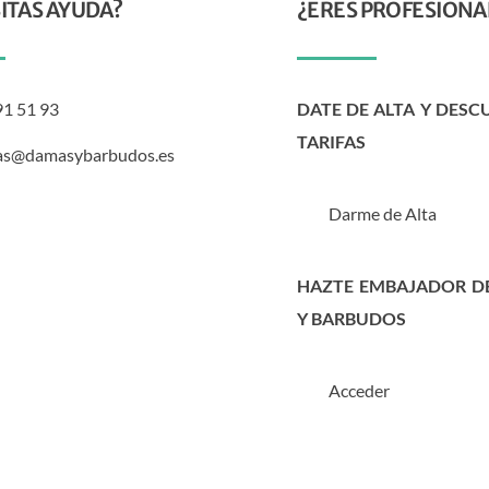
ITAS AYUDA?
¿ERES PROFESIONA
91 51 93
DATE DE ALTA Y DESC
TARIFAS
as@damasybarbudos.es
Darme de Alta
HAZTE EMBAJADOR D
Y BARBUDOS
Acceder