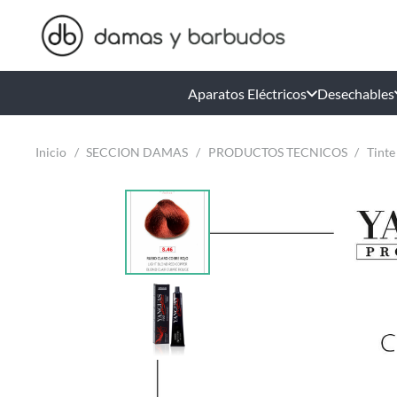
Aparatos Eléctricos
Desechables
Inicio
/
SECCION DAMAS
/
PRODUCTOS TECNICOS
/
Tinte