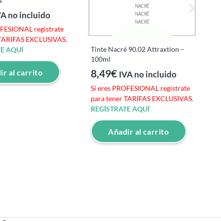
VA no incluido
OFESIONAL regístrate
S
 TARIFAS EXCLUSIVAS.
p
Tinte Nacré 90.02 Attraxtion –
E AQUÍ
R
100ml
8,49
€
r al carrito
IVA no incluido
Si eres PROFESIONAL regístrate
para tener TARIFAS EXCLUSIVAS.
REGÍSTRATE AQUÍ
Añadir al carrito