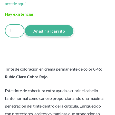
accede aquí
.
Hay existencias
Tinte
Añadir al carrito
Rubio
Claro
Cobre
Rojo
8.46
Tinte de coloración en crema permanente de color 8.46:
Attraxtion
Rubio Claro Cobre Rojo
.
-
100ml
Este tinte de cobertura extra ayuda a cubrir el cabello
cantidad
tanto normal como canoso proporcionando una máxima
penetración del tinte dentro de la cutícula. Enriquecido
con protectores, aceites y vitaminas que proporcionan