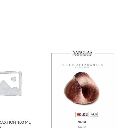
RAXTION 100 ML
1
2