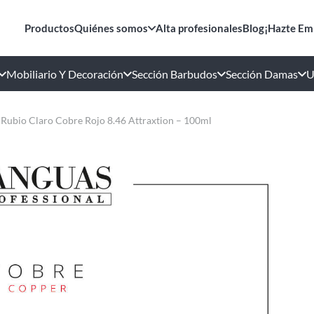
Productos
Quiénes somos
Alta profesionales
Blog
¡Hazte Em
Mobiliario Y Decoración
Sección Barbudos
Sección Damas
U
 Rubio Claro Cobre Rojo 8.46 Attraxtion – 100ml