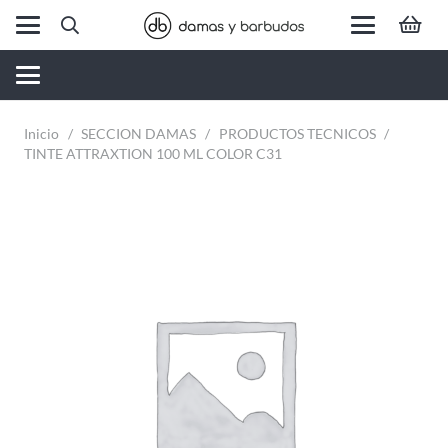
Inicio
/
SECCION DAMAS
/
PRODUCTOS TECNICOS
/
TINTE ATTRAXTION 100 ML COLOR C31