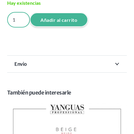
Hay existencias
TINTE
Añadir al carrito
ATTRAXTION
100
ML
COLOR
C31
Envio
cantidad
También puede interesarle